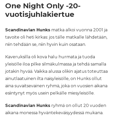
One Night Only -20-
vuotisjuhlakiertue
Scandinavian Hunks
matka alkoi vuonna 2001 ja
tavoite oli heti kirkas: jos tälle matkalle lähdetään,
niin tehdään se, niin hyvin kuin osataan.
Kaveruksilla oli kova halu hurmata ja tuoda
yleisölle iloa pilke silmäkulmassa ja tehdä samalla
jotakin hyvää. Vaikka alussa olikin ajatus toteuttaa
ainutlaatuinen ilta naisyleisölle, on Hunks ollut
aina suvaitsevainen ryhmä, joka on vuosien aikana
esiintynyt myös usein pelkälle miesyleisölle.
Scandinavian Hunks
ryhmä on ollut 20 vuoden
aikana monessa hyväntekeväisyydessä mukana.