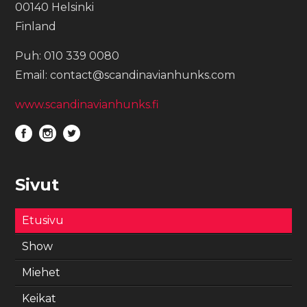
00140 Helsinki
Finland
Puh: 010 339 0080
Email: contact@scandinavianhunks.com
www.scandinavianhunks.fi
Sivut
Etusivu
Show
Miehet
Keikat