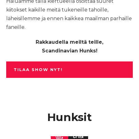
Haluamme tällä kiertueella osoittaa suuret
kiitokset kaikille meitä tukeneille tahoille,
läheisillemme ja ennen kaikkea maailman parhaille
faneille.
Rakkaudella meiltä teille,
Scandinavian Hunks!
TILAA SHOW NYT!
Hunksit
Erola
Ville