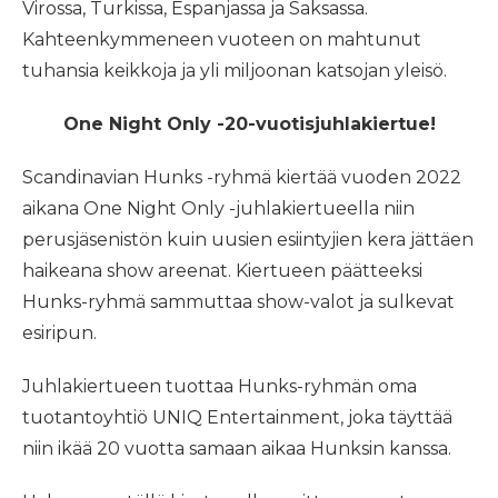
Virossa, Turkissa, Espanjassa ja Saksassa.
Kahteenkymmeneen vuoteen on mahtunut
tuhansia keikkoja ja yli miljoonan katsojan yleisö.
One Night Only -20-vuotisjuhlakiertue!
Scandinavian Hunks -ryhmä kiertää vuoden 2022
aikana One Night Only -juhlakiertueella niin
perusjäsenistön kuin uusien esiintyjien kera jättäen
haikeana show areenat. Kiertueen päätteeksi
Hunks-ryhmä sammuttaa show-valot ja sulkevat
esiripun.
Juhlakiertueen tuottaa Hunks-ryhmän oma
tuotantoyhtiö UNIQ Entertainment, joka täyttää
niin ikää 20 vuotta samaan aikaa Hunksin kanssa.