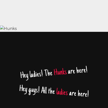
are here!
Hunks
Hey ladies! The
Hey guys! All the
ladies
are here!