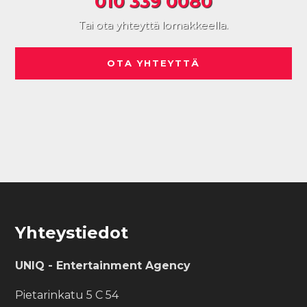
010 339 0080
Tai ota yhteyttä lomakkeella.
OTA YHTEYTTÄ
Footer
Yhteystiedot
UNIQ - Entertainment Agency
Pietarinkatu 5 C 54