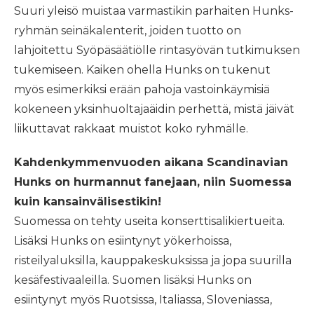
Suuri yleisö muistaa varmastikin parhaiten Hunks-
ryhmän seinäkalenterit, joiden tuotto on
lahjoitettu Syöpäsäätiölle rintasyövän tutkimuksen
tukemiseen. Kaiken ohella Hunks on tukenut
myös esimerkiksi erään pahoja vastoinkäymisiä
kokeneen yksinhuoltajaäidin perhettä, mistä jäivät
liikuttavat rakkaat muistot koko ryhmälle.
Kahdenkymmenvuoden aikana Scandinavian
Hunks on hurmannut fanejaan, niin Suomessa
kuin kansainvälisestikin!
Suomessa on tehty useita konserttisalikiertueita.
Lisäksi Hunks on esiintynyt yökerhoissa,
risteilyaluksilla, kauppakeskuksissa ja jopa suurilla
kesäfestivaaleilla. Suomen lisäksi Hunks on
esiintynyt myös Ruotsissa, Italiassa, Sloveniassa,