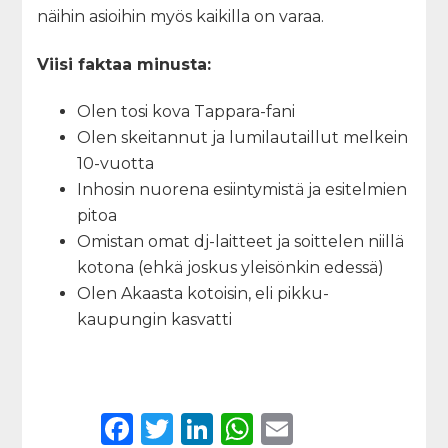
näihin asioihin myös kaikilla on varaa.
Viisi faktaa minusta:
Olen tosi kova Tappara-fani
Olen skeitannut ja lumilautaillut melkein
10-vuotta
Inhosin nuorena esiintymistä ja esitelmien
pitoa
Omistan omat dj-laitteet ja soittelen niillä
kotona (ehkä joskus yleisönkin edessä)
Olen Akaasta kotoisin, eli pikku-
kaupungin kasvatti
F
T
Li
W
E