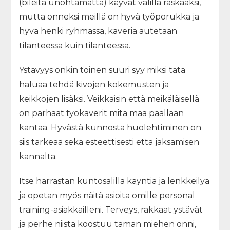
(bileitä unohtamatta) käyvät välillä raskaaksi,
mutta onneksi meillä on hyvä työporukka ja
hyvä henki ryhmässä, kaveria autetaan
tilanteessa kuin tilanteessa.
Ystävyys onkin toinen suuri syy miksi tätä
haluaa tehdä kivojen kokemusten ja
keikkojen lisäksi. Veikkaisin että meikäläisellä
on parhaat työkaverit mitä maa päällään
kantaa. Hyvästä kunnosta huolehtiminen on
siis tärkeää sekä esteettisesti että jaksamisen
kannalta.
Itse harrastan kuntosalilla käyntiä ja lenkkeilyä
ja opetan myös näitä asioita omille personal
training-asiakkailleni. Terveys, rakkaat ystävät
ja perhe niistä koostuu tämän miehen onni,