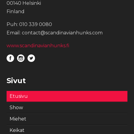
00140 Helsinki
Finland
Puh: 010 339 0080
Email: contact@scandinavianhunks.com
www.scandinavianhunks.fi
Sivut
Etusivu
Show
Miehet
Keikat