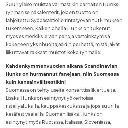
Suuri yleisö muistaa varmastikin parhaiten Hunks-
ryhmän seinäkalenterit, joiden tuotto on
lahjoitettu Syöpäsäätiölle rintasyövän tutkimuksen
tukemiseen. Kaiken ohella Hunks on tukenut
myös esimerkiksi erään pahoja vastoinkäymisiä
kokeneen yksinhuoltajaäidin perhettä, mistä jäivät
liikuttavat rakkaat muistot koko ryhmälle.
Kahdenkymmenvuoden aikana Scandinavian
Hunks on hurmannut fanejaan, niin Suomessa
kuin kansainvälisestikin!
Suomessa on tehty useita konserttisalikiertueita.
Lisäksi Hunks on esiintynyt yökerhoissa,
risteilyaluksilla, kauppakeskuksissa ja jopa suurilla
kesäfestivaaleilla. Suomen lisäksi Hunks on
esiintynyt myös Ruotsissa, Italiassa, Sloveniassa,