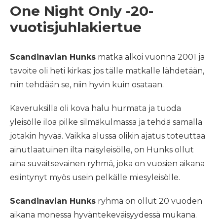
One Night Only -20-
vuotisjuhlakiertue
Scandinavian Hunks
matka alkoi vuonna 2001 ja
tavoite oli heti kirkas: jos tälle matkalle lähdetään,
niin tehdään se, niin hyvin kuin osataan.
Kaveruksilla oli kova halu hurmata ja tuoda
yleisölle iloa pilke silmäkulmassa ja tehdä samalla
jotakin hyvää. Vaikka alussa olikin ajatus toteuttaa
ainutlaatuinen ilta naisyleisölle, on Hunks ollut
aina suvaitsevainen ryhmä, joka on vuosien aikana
esiintynyt myös usein pelkälle miesyleisölle.
Scandinavian Hunks
ryhmä on ollut 20 vuoden
aikana monessa hyväntekeväisyydessä mukana.