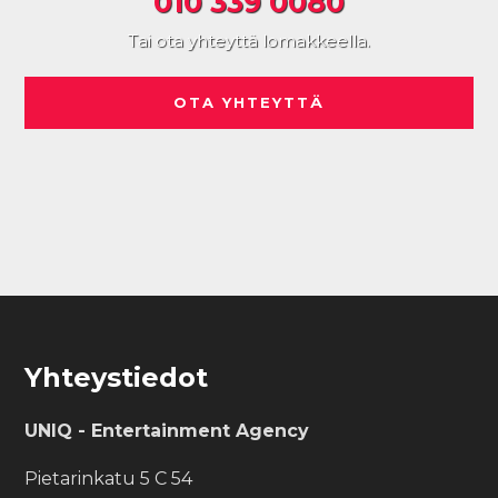
010 339 0080
Tai ota yhteyttä lomakkeella.
OTA YHTEYTTÄ
Footer
Yhteystiedot
UNIQ - Entertainment Agency
Pietarinkatu 5 C 54