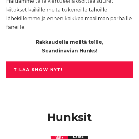
Haluamme tällä kiertueella osoittaa suuret
kiitokset kaikille meitä tukeneille tahoille,
läheisillemme ja ennen kaikkea maailman parhaille
faneille.
Rakkaudella meiltä teille,
Scandinavian Hunks!
TILAA SHOW NYT!
Hunksit
Erola
Ville