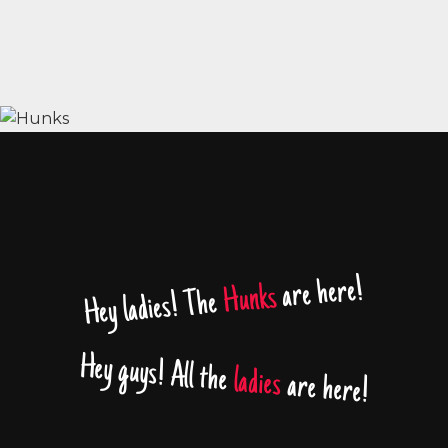
are here!
Hunks
Hey ladies! The
Hey guys! All the
ladies
are here!