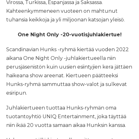
Virossa, Turkissa, Espanjassa ja Saksassa.
Kahteenkymmeneen vuoteen on mahtunut
tuhansia keikkoja ja yli miljoonan katsojan yleisö.
One Night Only -20-vuotisjuhlakiertue!
Scandinavian Hunks -ryhmä kiertää vuoden 2022
aikana One Night Only -juhlakiertueella niin
perusjäsenistön kuin uusien esiintyjien kera jättäen
haikeana show areenat. Kiertueen päätteeksi
Hunks-ryhmä sammuttaa show-valot ja sulkevat
esiripun.
Juhlakiertueen tuottaa Hunks-ryhmän oma
tuotantoyhtiö UNIQ Entertainment, joka täyttää
niin ikää 20 vuotta samaan aikaa Hunksin kanssa.